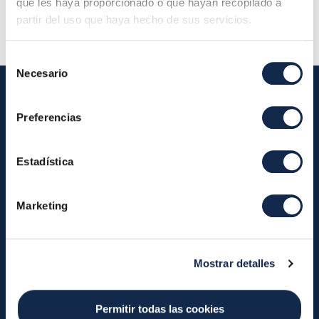
que les haya proporcionado o que hayan recopilado a
partir del uso que haya hecho de sus servicios.
Selección
Necesario
de
consentimiento
Preferencias
Iberpay
Iberpay
Payments
Estadística
About us
Participants
Annual Reports
Instant Credit Transfers
Marketing
RTP
Cash
Services
Mostrar detalles
About the SDA
Valitic
Payguard
Account Switching
Permitir todas las cookies