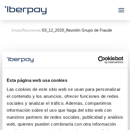
Iberpay
Inicio
/
Reuniones
/
03_12_2020_Reunión Grupo de Fraude
Asunto:
03_12_2020_Reunión Grupo de Fraude
Esta página web usa cookies
Las cookies de este sitio web se usan para personalizar
Inicio de la reunión:
03/12/2020 11:30
el contenido y los anuncios, ofrecer funciones de redes
Final de la reunión:
03/12/2020 13:30
sociales y analizar el tráfico. Además, compartimos
información sobre el uso que haga del sitio web con
Localización:
nuestros partners de redes sociales, publicidad y análisis
web, quienes pueden combinarla con otra información
Descripción: