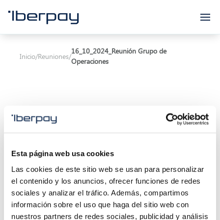
Iberpay
16_10_2024_Reunión Grupo de
Inicio
/
Reuniones
/
Operaciones
Asunto:
Reunión Grupo de Operaciones
Esta página web usa cookies
Inicio de la reunión:
16/10/2024 11:00
Las cookies de este sitio web se usan para personalizar
el contenido y los anuncios, ofrecer funciones de redes
Final de la reunión:
28/12/2023 13:30
sociales y analizar el tráfico. Además, compartimos
información sobre el uso que haga del sitio web con
Localización:
Calle Marqués de Villamagna 6, 3ª
nuestros partners de redes sociales, publicidad y análisis