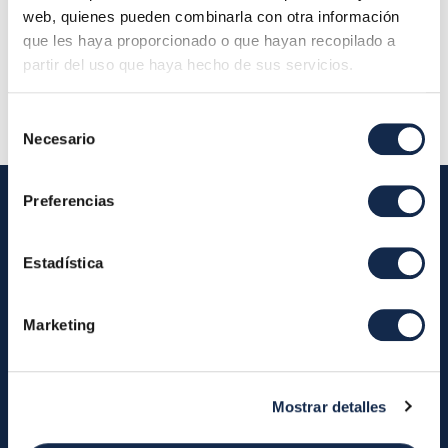
planta 28001 Madrid (Oficina Iberpay) - Consejo
web, quienes pueden combinarla con otra información
de Administración
que les haya proporcionado o que hayan recopilado a
partir del uso que haya hecho de sus servicios.
Descripción:
Selección
Necesario
de
consentimiento
Preferencias
Iberpay
Estadística
Iberpay
Payments
Marketing
About us
Participants
Annual Reports
Instant Credit Transfers
RTP
Mostrar detalles
Cash
Services
About the SDA
Valitic