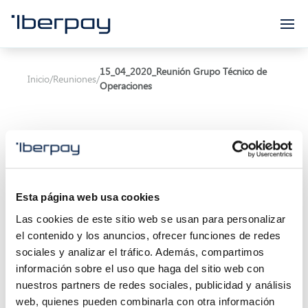
Iberpay
15_04_2020_Reunión Grupo Técnico de
Inicio
/
Reuniones
/
Operaciones
Esta página web usa cookies
Asunto:
Reunión Grupo Técnico de Operaciones
Las cookies de este sitio web se usan para personalizar
Inicio de la reunión:
15/04/2020 11:00
el contenido y los anuncios, ofrecer funciones de redes
sociales y analizar el tráfico. Además, compartimos
Final de la reunión:
15/04/2020 13:30
información sobre el uso que haga del sitio web con
nuestros partners de redes sociales, publicidad y análisis
Localización:
A celebrar por videoconferencia
web, quienes pueden combinarla con otra información