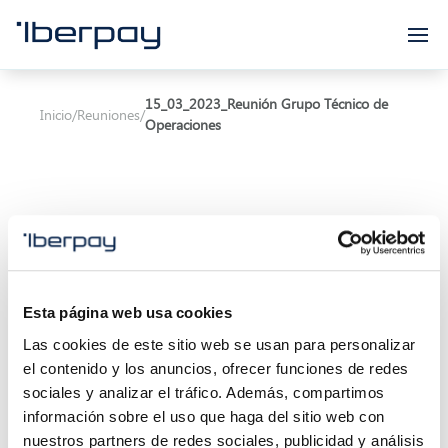
Iberpay
15_03_2023_Reunión Grupo Técnico de
Inicio
/
Reuniones
/
Operaciones
Asunto:
Reunión Grupo Técnico de Operaciones
Esta página web usa cookies
Inicio de la reunión:
15/03/2023 11:00
Las cookies de este sitio web se usan para personalizar
el contenido y los anuncios, ofrecer funciones de redes
Final de la reunión:
15/03/2023 13:30
sociales y analizar el tráfico. Además, compartimos
información sobre el uso que haga del sitio web con
Localización:
Calle Marqués de Villamagna 6, 3ª
nuestros partners de redes sociales, publicidad y análisis