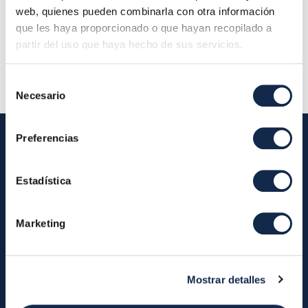
planta 28001 Madrid (Oficina Iberpay) - Consejo
web, quienes pueden combinarla con otra información
de Administración
que les haya proporcionado o que hayan recopilado a
partir del uso que haya hecho de sus servicios.
Descripción:
Selección
Necesario
de
consentimiento
Preferencias
Iberpay
Estadística
Iberpay
Payments
Marketing
About us
Participants
Annual Reports
Instant Credit Transfers
RTP
Mostrar detalles
Cash
Services
About the SDA
Valitic