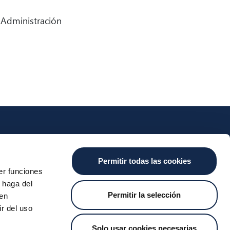
 Administración
nts
Cash
Services
News
Permitir todas las cookies
ants
About the SDA
Valitic
Iberpay News
er funciones
 Transfers
Payguard
 haga del
Account Switching
Permitir la selección
den
r del uso
Solo usar cookies necesarias