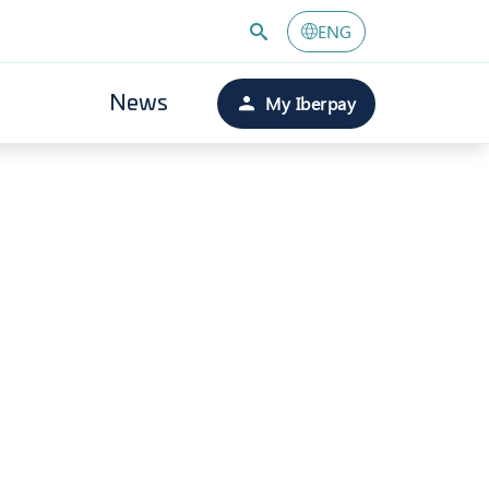
ENG
My Iberpay
News