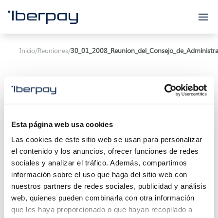
Iberpay
Inicio
/
Reuniones
/
30_01_2008_Reunion_del_Consejo_de_Administra
Esta página web usa cookies
Asunto:
Reunión del Consejo de Administración
Las cookies de este sitio web se usan para personalizar
el contenido y los anuncios, ofrecer funciones de redes
Inicio de la reunión:
30/01/2008 00:00
sociales y analizar el tráfico. Además, compartimos
Localización:
información sobre el uso que haga del sitio web con
nuestros partners de redes sociales, publicidad y análisis
Descripción:
web, quienes pueden combinarla con otra información
que les haya proporcionado o que hayan recopilado a