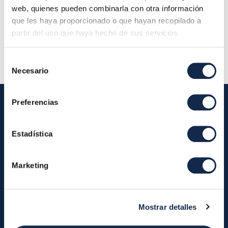
Localización:
Calle Marqués de Villamagna 6, 3ª
web, quienes pueden combinarla con otra información
planta 28001 Madrid (Oficina Iberpay)
que les haya proporcionado o que hayan recopilado a
partir del uso que haya hecho de sus servicios.
Descripción:
Selección
Necesario
de
consentimiento
Preferencias
Iberpay
Estadística
Iberpay
Payments
Marketing
About us
Participants
Annual Reports
Instant Credit Transfers
RTP
Mostrar detalles
Cash
Services
About the SDA
Valitic