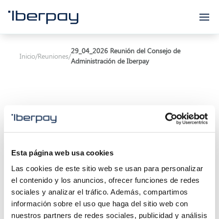
Iberpay
29_04_2026 Reunión del Consejo de
Inicio
/
Reuniones
/
Administración de Iberpay
Asunto:
29_04_2026 Reunión del Consejo de
Esta página web usa cookies
Administración de Iberpay
Las cookies de este sitio web se usan para personalizar
Inicio de la reunión:
29/04/2026 09:00
el contenido y los anuncios, ofrecer funciones de redes
sociales y analizar el tráfico. Además, compartimos
Final de la reunión:
16/04/2026 11:15
información sobre el uso que haga del sitio web con
nuestros partners de redes sociales, publicidad y análisis