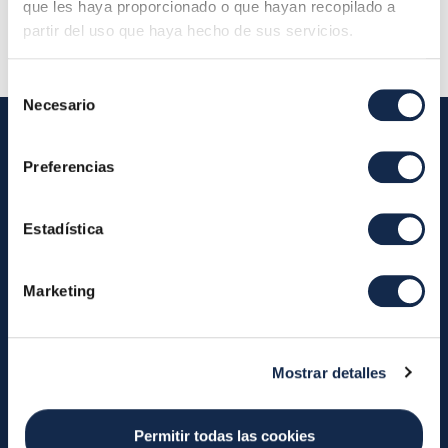
Descripción:
que les haya proporcionado o que hayan recopilado a
partir del uso que haya hecho de sus servicios.
Selección
Necesario
de
consentimiento
Preferencias
Iberpay
Estadística
Iberpay
Payments
About us
Participants
Marketing
Annual Reports
Instant Credit Transfers
RTP
Cash
Services
Mostrar detalles
About the SDA
Valitic
Payguard
Account Switching
Permitir todas las cookies