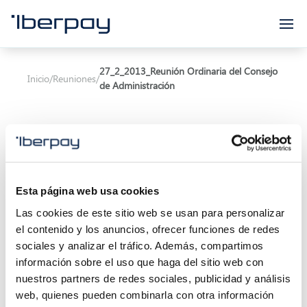
Iberpay
27_2_2013_Reunión Ordinaria del Consejo
Inicio
/
Reuniones
/
de Administración
Esta página web usa cookies
Asunto:
Reunión Ordinaria del Consejo de
Las cookies de este sitio web se usan para personalizar
Administración
el contenido y los anuncios, ofrecer funciones de redes
sociales y analizar el tráfico. Además, compartimos
Inicio de la reunión:
27/02/2013 11:00
información sobre el uso que haga del sitio web con
Localización:
nuestros partners de redes sociales, publicidad y análisis
web, quienes pueden combinarla con otra información