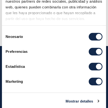
Localización:
Calle Marqués de Villamagna 6, 3ª
nuestros partners de redes sociales, publicidad y análisis
planta 28001 Madrid (Oficina Iberpay) - Consejo
web, quienes pueden combinarla con otra información
de Administración
que les haya proporcionado o que hayan recopilado a
partir del uso que haya hecho de sus servicios.
Descripción:
Selección
Necesario
de
consentimiento
Preferencias
Estadística
Iberpay
Iberpay
Payments
Marketing
About us
Participants
Annual Reports
Instant Credit Transfers
RTP
Mostrar detalles
Cash
Services