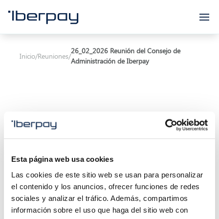
Iberpay
26_02_2026 Reunión del Consejo de
Inicio
/
Reuniones
/
Administración de Iberpay
Asunto:
26_02_2026 Reunión del Consejo de
Administración de Iberpay
Esta página web usa cookies
Las cookies de este sitio web se usan para personalizar
Inicio de la reunión:
26/02/2026 11:00
el contenido y los anuncios, ofrecer funciones de redes
Final de la reunión:
20/01/2026 13:30
sociales y analizar el tráfico. Además, compartimos
información sobre el uso que haga del sitio web con