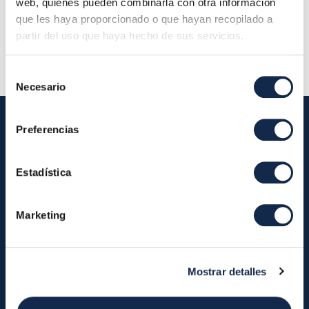
web, quienes pueden combinarla con otra información
Descripción:
Reunión del Consejo de
que les haya proporcionado o que hayan recopilado a
Administración
partir del uso que haya hecho de sus servicios.
Selección
Necesario
de
consentimiento
Preferencias
Iberpay
Estadística
Iberpay
Payments
About us
Participants
Marketing
Annual Reports
Instant Credit Transfers
RTP
Cash
Services
Mostrar detalles
About the SDA
Valitic
Payguard