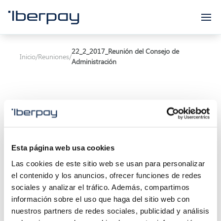
Iberpay
22_2_2017_Reunión del Consejo de
Inicio
/
Reuniones
/
Administración
Asunto:
Reunión del Consejo de Administración
Esta página web usa cookies
Las cookies de este sitio web se usan para personalizar
Inicio de la reunión:
22/02/2017 11:00
el contenido y los anuncios, ofrecer funciones de redes
Final de la reunión:
22/02/2017 13:00
sociales y analizar el tráfico. Además, compartimos
información sobre el uso que haga del sitio web con
Localización:
nuestros partners de redes sociales, publicidad y análisis