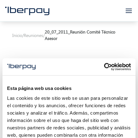
Iberpay
20_07_2011_Reunión Comité Técnico
Inicio
/
Reuniones
/
Asesor
Esta página web usa cookies
Asunto:
Reunión Comité Técnico Asesor
Las cookies de este sitio web se usan para personalizar
Inicio de la reunión:
20/07/2011 00:00
el contenido y los anuncios, ofrecer funciones de redes
sociales y analizar el tráfico. Además, compartimos
Final de la reunión:
20/07/2011 00:00
información sobre el uso que haga del sitio web con
nuestros partners de redes sociales, publicidad y análisis
Localización:
web, quienes pueden combinarla con otra información