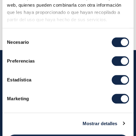
planta 28001 Madrid (Oficina Iberpay) - Consejo
web, quienes pueden combinarla con otra información
de Administración
que les haya proporcionado o que hayan recopilado a
partir del uso que haya hecho de sus servicios.
Descripción:
Selección
Necesario
de
consentimiento
Preferencias
Iberpay
Estadística
Iberpay
Payments
Marketing
About us
Participants
Annual Reports
Instant Credit Transfers
RTP
Mostrar detalles
Cash
Services
About the SDA
Valitic