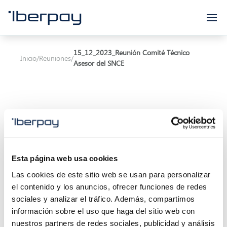
Iberpay
15_12_2023_Reunión Comité Técnico
Inicio
/
Reuniones
/
Asesor del SNCE
Asunto:
Reunión Comité Técnico Asesor del SNCE
Esta página web usa cookies
Inicio de la reunión:
15/12/2023 11:00
Las cookies de este sitio web se usan para personalizar
el contenido y los anuncios, ofrecer funciones de redes
Final de la reunión:
28/08/2023 13:30
sociales y analizar el tráfico. Además, compartimos
información sobre el uso que haga del sitio web con
Localización:
Calle Marqués de Villamagna 6, 3ª
nuestros partners de redes sociales, publicidad y análisis