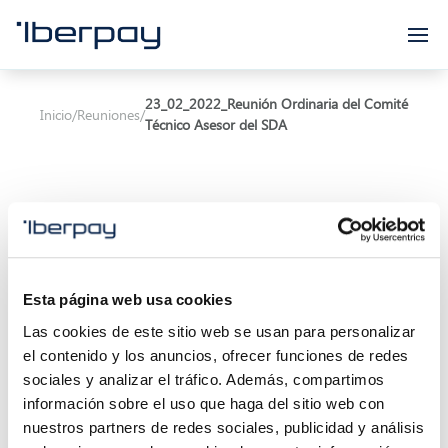
Iberpay
23_02_2022_Reunión Ordinaria del Comité
Inicio
/
Reuniones
/
Técnico Asesor del SDA
Asunto:
Reunión Ordinaria del Comité Técnico
Esta página web usa cookies
Asesor del SDA
Las cookies de este sitio web se usan para personalizar
el contenido y los anuncios, ofrecer funciones de redes
Inicio de la reunión:
23/02/2022 11:00
sociales y analizar el tráfico. Además, compartimos
Final de la reunión:
14/02/2022 13:30
información sobre el uso que haga del sitio web con
nuestros partners de redes sociales, publicidad y análisis