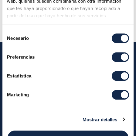
Localización:
web, quienes pueden combinarla con otra información
que les haya proporcionado o que hayan recopilado a
Descripción:
partir del uso que haya hecho de sus servicios.
Selección
Necesario
de
consentimiento
Preferencias
Iberpay
Estadística
Iberpay
Payments
About us
Participants
Marketing
Annual Reports
Instant Credit Transfers
RTP
Cash
Services
Mostrar detalles
About the SDA
Valitic
Payguard