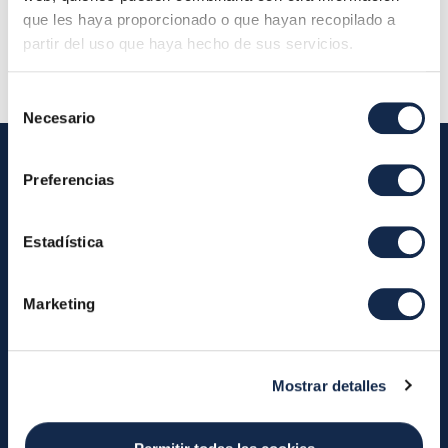
Descripción:
Reunión Ordinaria del Comité
que les haya proporcionado o que hayan recopilado a
Técnico Asesor del SDA
partir del uso que haya hecho de sus servicios.
Selección
Necesario
de
consentimiento
Preferencias
Iberpay
Estadística
Iberpay
Payments
About us
Participants
Marketing
Annual Reports
Instant Credit Transfers
RTP
Cash
Services
Mostrar detalles
About the SDA
Valitic
Payguard