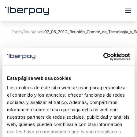
Iberpay
Inicio
/
Reuniones
/
07_06_2012_Reunión_Comité_de_Tecnología_y_S
Esta página web usa cookies
Asunto:
Las cookies de este sitio web se usan para personalizar
el contenido y los anuncios, ofrecer funciones de redes
Inicio de la reunión:
07/06/2012 10:00
sociales y analizar el tráfico. Además, compartimos
Localización:
información sobre el uso que haga del sitio web con
nuestros partners de redes sociales, publicidad y análisis
Descripción:
web, quienes pueden combinarla con otra información
que les haya proporcionado o que hayan recopilado a