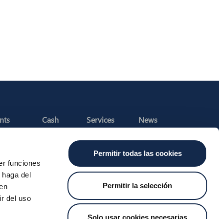
nts
Cash
Services
News
ants
About the SDA
Valitic
Iberpay News
 Transfers
Payguard
Permitir todas las cookies
Account Switching
er funciones
 haga del
Permitir la selección
den
r del uso
t Us
Job Vacancies
Whistleblower Channel
MyCase
Solo usar cookies necesarias