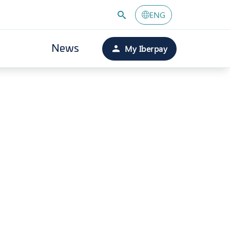
ENG
My Iberpay
News