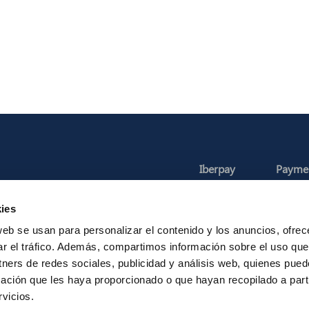
Iberpay
Payme
About us
Particip
ies
Annual Reports
Instant Credit
RTP
web se usan para personalizar el contenido y los anuncios, ofrec
ar el tráfico. Además, compartimos información sobre el uso que
tners de redes sociales, publicidad y análisis web, quienes pue
ación que les haya proporcionado o que hayan recopilado a parti
Legal Notice
Privacy
Security
Contac
vicios.