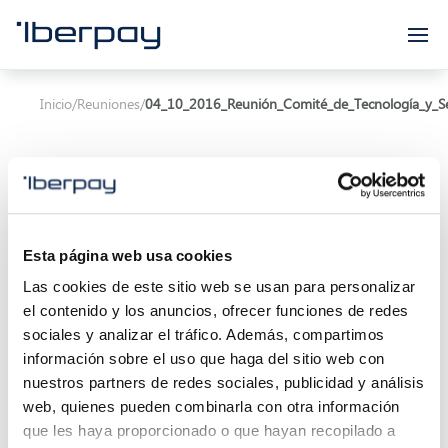
Iberpay
Inicio
/
Reuniones
/
04_10_2016_Reunión_Comité_de_Tecnología_y_S
Esta página web usa cookies
Asunto:
Las cookies de este sitio web se usan para personalizar
el contenido y los anuncios, ofrecer funciones de redes
Inicio de la reunión:
04/10/2016 08:00
sociales y analizar el tráfico. Además, compartimos
Localización:
información sobre el uso que haga del sitio web con
nuestros partners de redes sociales, publicidad y análisis
Descripción:
web, quienes pueden combinarla con otra información
que les haya proporcionado o que hayan recopilado a