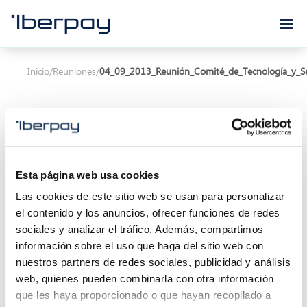
Iberpay
Inicio
/
Reuniones
/
04_09_2013_Reunión_Comité_de_Tecnología_y_S
Esta página web usa cookies
Asunto:
Las cookies de este sitio web se usan para personalizar
el contenido y los anuncios, ofrecer funciones de redes
Inicio de la reunión:
04/09/2013 10:00
sociales y analizar el tráfico. Además, compartimos
Localización:
información sobre el uso que haga del sitio web con
nuestros partners de redes sociales, publicidad y análisis
Descripción:
web, quienes pueden combinarla con otra información
que les haya proporcionado o que hayan recopilado a