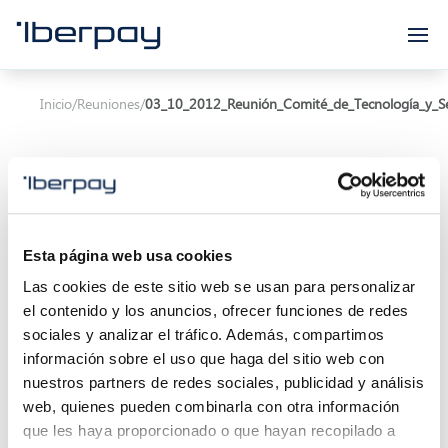
Iberpay
Inicio
/
Reuniones
/
03_10_2012_Reunión_Comité_de_Tecnología_y_S
Esta página web usa cookies
Asunto:
Las cookies de este sitio web se usan para personalizar
el contenido y los anuncios, ofrecer funciones de redes
Inicio de la reunión:
03/10/2012 10:00
sociales y analizar el tráfico. Además, compartimos
Localización:
información sobre el uso que haga del sitio web con
nuestros partners de redes sociales, publicidad y análisis
Descripción:
web, quienes pueden combinarla con otra información
que les haya proporcionado o que hayan recopilado a