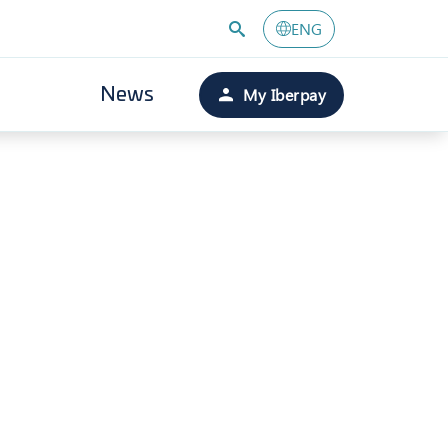
ENG
My Iberpay
News