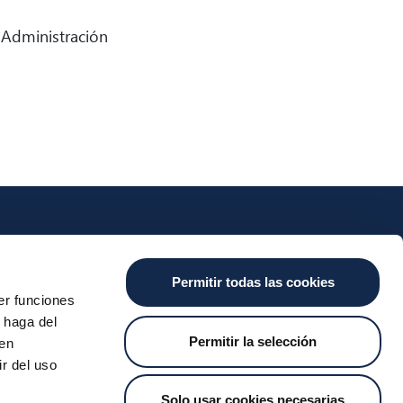
 Administración
nts
Cash
Services
News
Permitir todas las cookies
ants
About the SDA
Valitic
Iberpay News
er funciones
 Transfers
Payguard
 haga del
Account Switching
Permitir la selección
den
r del uso
Solo usar cookies necesarias