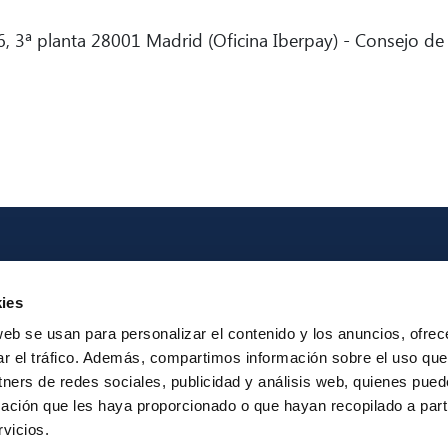
, 3ª planta 28001 Madrid (Oficina Iberpay) - Consejo de
Iberpay
Payme
ies
About us
Particip
web se usan para personalizar el contenido y los anuncios, ofrec
Annual Reports
Instant Credit
ar el tráfico. Además, compartimos información sobre el uso que
RTP
tners de redes sociales, publicidad y análisis web, quienes pue
ación que les haya proporcionado o que hayan recopilado a parti
vicios.