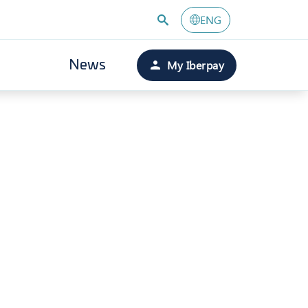
ENG
My Iberpay
News