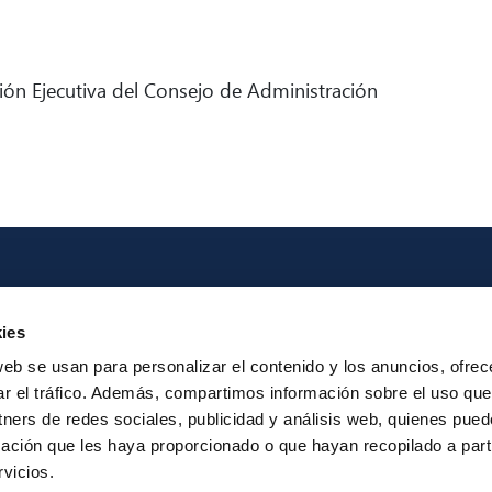
ión Ejecutiva del Consejo de Administración
Iberpay
Payme
ies
About us
Particip
web se usan para personalizar el contenido y los anuncios, ofrec
Annual Reports
Instant Credit
ar el tráfico. Además, compartimos información sobre el uso que
RTP
tners de redes sociales, publicidad y análisis web, quienes pue
ación que les haya proporcionado o que hayan recopilado a parti
vicios.