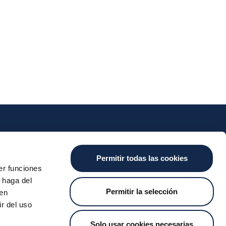
nts
Cash
Services
News
Permitir todas las cookies
ants
About the SDA
Valitic
Iberpay News
er funciones
 Transfers
Payguard
 haga del
Account Switching
Permitir la selección
den
r del uso
Solo usar cookies necesarias