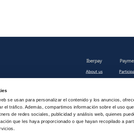
Iberpay
Payme
About us
Particip
Annual Reports
Instant Credit
RTP
ies
web se usan para personalizar el contenido y los anuncios, ofrec
ar el tráfico. Además, compartimos información sobre el uso que
Legal Notice
Privacy
Security
Contac
tners de redes sociales, publicidad y análisis web, quienes pue
ación que les haya proporcionado o que hayan recopilado a parti
vicios.
© Sociedad Española de Sistemas de Pago, S. A. (Iberpay). All rights reserved