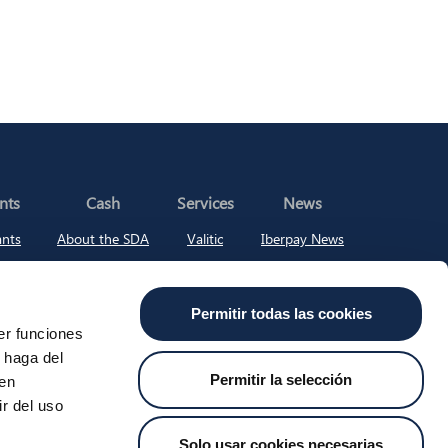
nts
Cash
Services
News
ants
About the SDA
Valitic
Iberpay News
 Transfers
Payguard
Account Switching
Permitir todas las cookies
er funciones
 haga del
t Us
Job Vacancies
Whistleblower Channel
MyCase
Permitir la selección
den
r del uso
Solo usar cookies necesarias
.