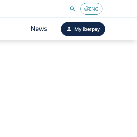
ENG
My Iberpay
News