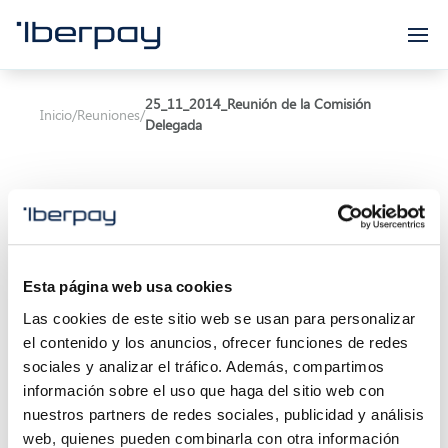
Iberpay
25_11_2014_Reunión de la Comisión
Inicio
/
Reuniones
/
Delegada
Esta página web usa cookies
Asunto:
Reunión de la Comisión Delegada
Las cookies de este sitio web se usan para personalizar
Inicio de la reunión:
25/11/2014 16:30
el contenido y los anuncios, ofrecer funciones de redes
sociales y analizar el tráfico. Además, compartimos
Final de la reunión:
25/11/2014 18:30
información sobre el uso que haga del sitio web con
nuestros partners de redes sociales, publicidad y análisis
Localización:
web, quienes pueden combinarla con otra información