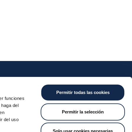
nts
Cash
Services
News
Permitir todas las cookies
ants
About the SDA
Valitic
Iberpay News
er funciones
 Transfers
Payguard
 haga del
Account Switching
Permitir la selección
den
r del uso
Solo usar cookies necesarias