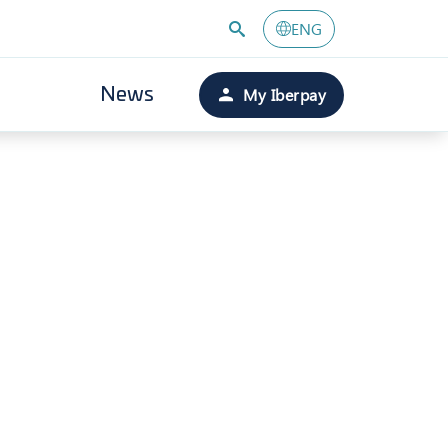
ENG
My Iberpay
News