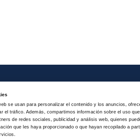
Iberpay
Payme
ies
About us
Particip
web se usan para personalizar el contenido y los anuncios, ofrec
Annual Reports
Instant Credit
ar el tráfico. Además, compartimos información sobre el uso que
RTP
tners de redes sociales, publicidad y análisis web, quienes pue
ación que les haya proporcionado o que hayan recopilado a parti
vicios.