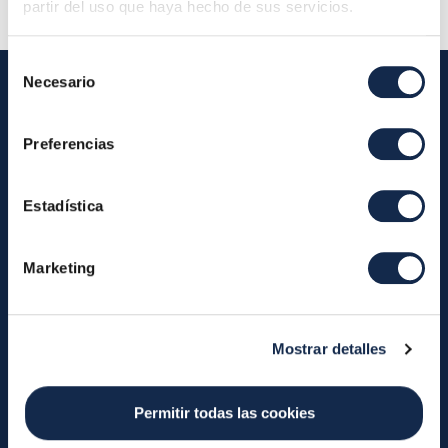
partir del uso que haya hecho de sus servicios.
Selección
Necesario
de
consentimiento
Iberpay
Preferencias
Iberpay
Payments
Estadística
About us
Participants
Annual Reports
Instant Credit Transfers
Marketing
RTP
Cash
Services
About the SDA
Valitic
Mostrar detalles
Payguard
Account Switching
News
Permitir todas las cookies
Iberpay News