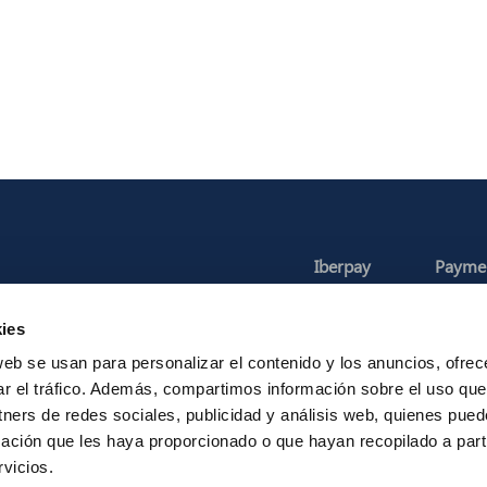
Iberpay
Payme
About us
Particip
ies
Annual Reports
Instant Credit
RTP
web se usan para personalizar el contenido y los anuncios, ofrec
ar el tráfico. Además, compartimos información sobre el uso que
tners de redes sociales, publicidad y análisis web, quienes pue
ación que les haya proporcionado o que hayan recopilado a parti
Legal Notice
Privacy
Security
Contac
vicios.