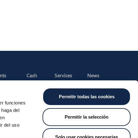
nts
Cash
Services
News
ants
About the SDA
Valitic
Iberpay News
 Transfers
Payguard
Permitir todas las cookies
Account Switching
er funciones
 haga del
Permitir la selección
den
r del uso
t Us
Job Vacancies
Whistleblower Channel
MyCase
Solo usar cookies necesarias