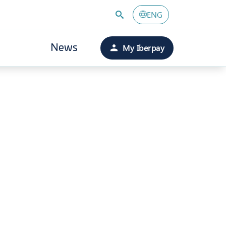
ENG
My Iberpay
News